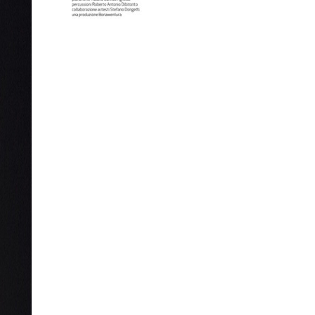
UNA SERATA DI
ORDINARIA IRONIA
di e con Enrico Bertolino
regia Massimo Navone
musiche dal vivo Tiziano Cannas Aghedu e
Roberto Dibitonto
collaborazione ai testi Stefano Dongetti
una produzione Bonawentura
distribuzione Epoché ArtEventi
Enrico Bertolino, scrittore e conduttore di
programmi radiofonici e televisivi tra i più
amati della scena nazionale, prosegue con
il tour della sua ultima ed acclamata
produzione. Strizzando l’occhio al famoso
film con Michael Douglas “Una giornata di